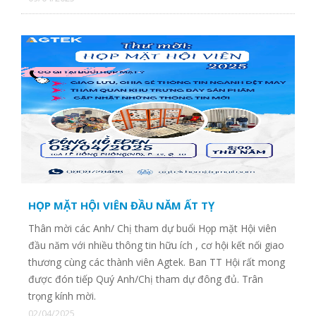
CTY TNHH SX TM VÀ ĐẦU TƯ THÀNH CÔNG
HỌP MẶT HỘI VIÊN ĐẦU NĂM ẤT TỴ
Thân mời các Anh/ Chị tham dự buổi Họp mặt Hội viên
đầu năm với nhiều thông tin hữu ích , cơ hội kết nối giao
thương cùng các thành viên Agtek. Ban TT Hội rất mong
được đón tiếp Quý Anh/Chị tham dự đông đủ. Trân
trọng kính mời.
02/04/2025