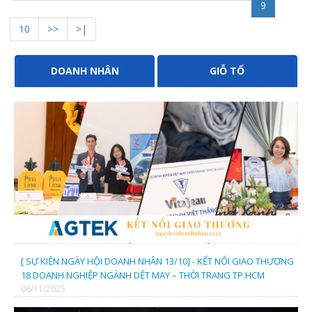
9
10
>>
>|
DOANH NHÂN
GIỖ TỔ
[ SỰ KIỆN NGÀY HỘI DOANH NHÂN 13/10] - KẾT NỐI GIAO THƯƠNG
18 DOANH NGHIỆP NGÀNH DỆT MAY – THỜI TRANG TP.HCM
06/11/2025