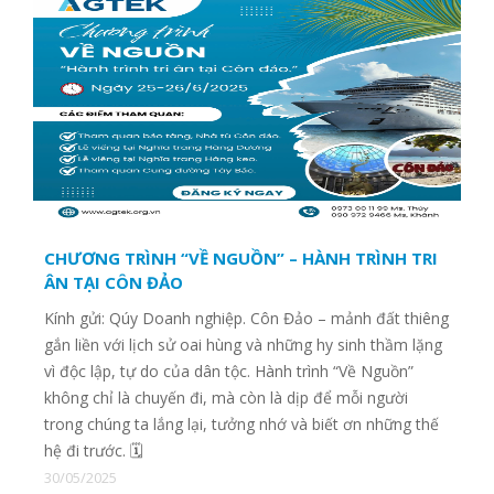
CHƯƠNG TRÌNH “VỀ NGUỒN” – HÀNH TRÌNH TRI
ÂN TẠI CÔN ĐẢO
Kính gửi: Qúy Doanh nghiệp. Côn Đảo – mảnh đất thiêng
gắn liền với lịch sử oai hùng và những hy sinh thầm lặng
vì độc lập, tự do của dân tộc. Hành trình “Về Nguồn”
không chỉ là chuyến đi, mà còn là dịp để mỗi người
trong chúng ta lắng lại, tưởng nhớ và biết ơn những thế
hệ đi trước. 🗓
30/05/2025