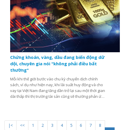
Chứng khoán, vàng, dầu đang biến động dữ
dội, chuyên gia nói "không phải điều bất
thường"
Mỗi khi thế giới bước vào chu kỳ chuyển dịch chính
sách, ví dụ như hiện nay, khi lãi suất huy động và cho
vay tại Việt Nam đang tăng dần trở lại sau một thời gian
dài thấp thì thị trường tài sản cũng sẽ thường phản ứng
theo.
|<
<<
1
2
3
4
5
6
7
8