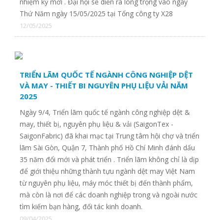
nhiệm kỳ mới . Đại hội sẽ diễn ra long trọng vào ngày
Thứ Năm ngày 15/05/2025 tại Tổng công ty X28
12/05/2025
TRIỂN LÃM QUỐC TẾ NGÀNH CÔNG NGHIỆP DỆT
VÀ MAY - THIẾT BI NGUYÊN PHỤ LIỆU VẢI NĂM
2025
Ngày 9/4, Triển lãm quốc tế ngành công nghiệp dệt &
CTY TNHH DỊCH VỤ CÔNG NGHỆ NANO VIỆT NAM
may, thiết bị, nguyên phụ liệu & vải (SaigonTex -
SaigonFabric) đã khai mạc tại Trung tâm hội chợ và triển
lãm Sài Gòn, Quận 7, Thành phố Hồ Chí Minh đánh dấu
CÔNG TY CP GIẢI PHÁP DỆT MAY BỀN VỮNG
35 năm đổi mới và phát triển . Triển lãm không chỉ là dịp
để giới thiệu những thành tựu ngành dệt may Việt Nam
từ nguyên phụ liệu, máy móc thiết bị đến thành phẩm,
mà còn là nơi để các doanh nghiệp trong và ngoài nước
tìm kiếm bạn hàng, đối tác kinh doanh.
09/04/2025