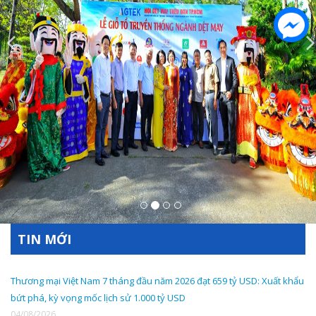
TIN MỚI
Thương mại Việt Nam 7 tháng đầu năm 2026 đạt 659 tỷ USD: Xuất khẩu
bứt phá, kỳ vọng mốc lịch sử 1.000 tỷ USD
04/08/2026