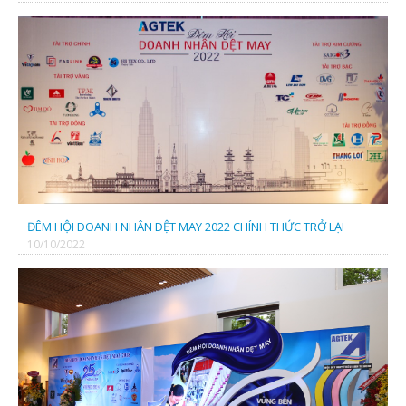
Cty TNHH Dệt May Quốc Tế Mavana
ĐÊM HỘI DOANH NHÂN DỆT MAY 2022 CHÍNH THỨC TRỞ LẠI
10/10/2022
CÔNG TY TNHH HIẾU HẢO