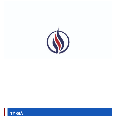
Cty TNHH Phúc Trường Hải
TỶ GIÁ