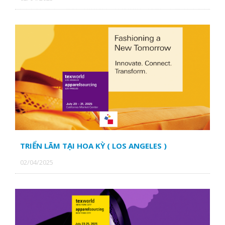
NGÂN HÀNG TMCP ĐẦU TƯ & PHÁT TRIỂN VIỆT NAM CN
BÌNH HƯNG
TRIỂN LÃM TẠI HOA KỲ ( LOS ANGELES )
02/04/2025
CTY TNHH TM THÊU VI TÍNH QUỲNH NHƯ
CTY TNHH GIAO NHẬN QUỐC TẾ G.S.A