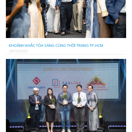
KHOẢNH KHẮC TỎA SÁNG CÙNG THỜI TRANG TP.HCM
28/10/2025