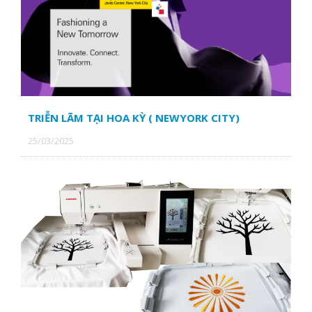
CTY CP XÂY DỰNG KIẾN TRỨC LÁ ĐỎ
Hãng hàng không Asiana Airlines
TRIỄN LÃM TẠI HOA KỲ ( NEWYORK CITY)
25/03/2025
CÔNG TY TNHH TAINAN ENTERPRISE VIỆT NAM
CTY CP QUỐC TẾ PHONG PHÚ
CTY TNHH THỜI TRANG QUỐC TẾ TRƯỜNG PHÁT