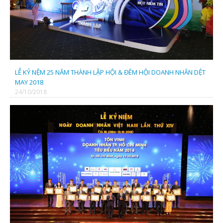
CÔNG TY TNHH SX TM DỆT MAY MINH QUÂN
LỄ KỶ NỆM 25 NĂM THÀNH LẬP HỘI & ĐÊM HỘI DOANH NHÂN DỆT
MAY 2018
24/10/2018
CÔNG TY TNHH MAY MẶC XK MINH KHANG
CTY TNHH CÔNG NGHỆ THỂ THAO TIÊN PHONG
CTY TNHH TM & KỸ THUẬT MỘC NHIÊN
CTY TNHH SX TM DỆT DNP