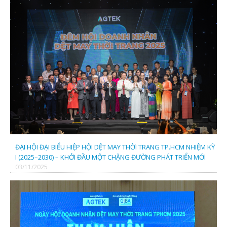
ĐẠI HỘI ĐẠI BIỂU HIỆP HỘI DỆT MAY THỜI TRANG TP.HCM NHIỆM KỲ
I (2025–2030) – KHỞI ĐẦU MỘT CHẶNG ĐƯỜNG PHÁT TRIỂN MỚI
03/11/2025