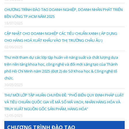
CTY TNHH CÔNG NGHỆ THỂ THAO TIÊN PHONG
CHƯƠNG TRÌNH ĐÀO TẠO DOANH NGHIỆP, DOANH NHÂN PHÁT TRIỂN
BỀN VỮNG TP.HCM NĂM 2025
18/07/2025
CTY TNHH TM & KỸ THUẬT MỘC NHIÊN
CẬP NHẬT CHO DOANH NGHIỆP CÁC TIÊU CHUẨN XANH ( ÁP DỤNG
CTY TNHH SX TM DỆT DNP
CHO HÀNG HOÁ XUẤT KHẨU VÀO THỊ TRƯỜNG CHÂU ÂU )
02/06/2025
CTY CP ĐẦU TƯ & CÔNG NGHỆ FIMEX VIỆT NAM
Thư mời tham dự các lớp tập huấn về năng suất và chất lượng dựa
trên nền tảng khoa học, công nghệ và đổi mới sáng tạo của Thành
phố Hồ Chí Minh năm 2025 (Đợt 2) do Sở Khoa học & Công nghệ tổ
CÔNG TY TNHH SX - TM - XNK SONG THUỶ H.K
chức.
30/05/2025
Cty TNHH Phúc Trường Hải
THƯ MỜI LỚP TẬP HUẤN CHUYÊN ĐỀ: “PHỔ BIẾN QUY ĐỊNH PHÁP LUẬT
VÀ TIÊU CHUẨN QUỐC GIA VỀ MÃ SỐ MÃ VẠCH, NHÃN HÀNG HÓA VÀ
CÔNG TY CỔ PHẦN VÀ ĐẦU TƯ PHÁT TRIỂN NAM SƠN
TRUY XUẤT NGUỒN GỐC SẢN PHẨM, HÀNG HÓA”
12/05/2025
CÔNG TY CỔ PHẦN FADATECH
CHƯƠNG TRÌNH ĐÀO TẠO