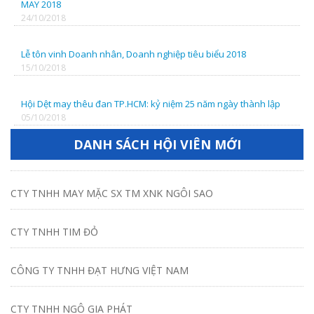
MAY 2018
24/10/2018
CTY TNHH CÔNG NGHỆ VIỆT TIẾN CAD
Lễ tôn vinh Doanh nhân, Doanh nghiệp tiêu biểu 2018
CTY TNHH VIỆT THUẬN THIÊN
15/10/2018
NGÂN HÀNG TMCP NAM Á
Hội Dệt may thêu đan TP.HCM: kỷ niệm 25 năm ngày thành lập
05/10/2018
CTY TNHH MAY MẶC SX TM XNK NGÔI SAO
DANH SÁCH HỘI VIÊN MỚI
CTY TNHH TIM ĐỎ
CÔNG TY TNHH ĐẠT HƯNG VIỆT NAM
CTY TNHH NGÔ GIA PHÁT
CÔNG TY TNHH TM SX XNK MINH LÝ