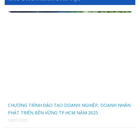
CÔNG TY TNHH SX TM THIÊN THANH BÌNH
CÔNG TY CỔ PHẦN ĐẦU TƯ ĐIỆN XANH
CTY TNHH DỊCH VỤ CÔNG NGHỆ NANO VIỆT NAM
CÔNG TY CP GIẢI PHÁP DỆT MAY BỀN VỮNG
CTY TNHH SX TM VÀ ĐẦU TƯ THÀNH CÔNG
NGÂN HÀNG TMCP ĐẦU TƯ & PHÁT TRIỂN VIỆT NAM CN
BÌNH HƯNG
CHƯƠNG TRÌNH ĐÀO TẠO DOANH NGHIỆP, DOANH NHÂN
PHÁT TRIỂN BỀN VỮNG TP.HCM NĂM 2025
CTY TNHH TM THÊU VI TÍNH QUỲNH NHƯ
18/07/2025
CTY TNHH GIAO NHẬN QUỐC TẾ G.S.A