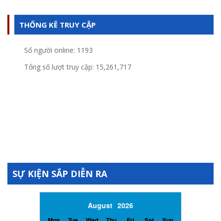
THỐNG KÊ TRUY CẬP
Số người online:
1193
Tổng số lượt truy cập:
15,261,717
SỰ KIỆN SẮP DIỄN RA
Previous Month
Next Month
August
2026
Mon
Tue
Wed
Thu
Fri
Sat
Sun