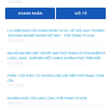
12/05/2025
CÔNG TY TNHH VẢI SỢI VIỆT HƯNG
DOANH NHÂN
GIỖ TỔ
CTY TNHH MAY MẶC HÙNG TẤN PHÁT
[ SỰ KIỆN NGÀY HỘI DOANH NHÂN 13/10] - KẾT NỐI GIAO THƯƠNG
CTY TNHH TM DV MAY CN THIỆN CHÍ
18 DOANH NGHIỆP NGÀNH DỆT MAY – THỜI TRANG TP.HCM
06/11/2025
CTY TNHH MAY CHÍ ĐẠT
ĐẠI HỘI ĐẠI BIỂU HIỆP HỘI DỆT MAY THỜI TRANG TP.HCM NHIỆM KỲ
I (2025–2030) – KHỞI ĐẦU MỘT CHẶNG ĐƯỜNG PHÁT TRIỂN MỚI
CTY TNHH QUỐC TẾ SMART ELEGANT VIỆT NAM
03/11/2025
CTY TNHH TRUYỀN THÔNG & GD THỜI TRANG STYLE
PHIÊN 1 HỘI THẢO: TỪ THƯƠNG HIỆU VIỆT ĐẾN THỜI TRANG TOÀN
CẦU
REPUBLIK
03/11/2025
CTY CP ĐẦU TƯ XÂY DỰNG NĂNG LƯỢNG PHÚ MỸ
KHOẢNH KHẮC TỎA SÁNG CÙNG THỜI TRANG TP.HCM
28/10/2025
CÔNG TY CP MAY VŨNG TÀU