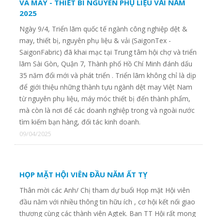
VÀ MAY - THIẾT BI NGUYÊN PHỤ LIỆU VẢI NĂM
2025
Ngày 9/4, Triển lãm quốc tế ngành công nghiệp dệt &
may, thiết bị, nguyên phụ liệu & vải (SaigonTex -
SaigonFabric) đã khai mạc tại Trung tâm hội chợ và triển
lãm Sài Gòn, Quận 7, Thành phố Hồ Chí Minh đánh dấu
35 năm đổi mới và phát triển . Triển lãm không chỉ là dịp
để giới thiệu những thành tựu ngành dệt may Việt Nam
từ nguyên phụ liệu, máy móc thiết bị đến thành phẩm,
mà còn là nơi để các doanh nghiệp trong và ngoài nước
tìm kiếm bạn hàng, đối tác kinh doanh.
09/04/2025
HỌP MẶT HỘI VIÊN ĐẦU NĂM ẤT TỴ
Thân mời các Anh/ Chị tham dự buổi Họp mặt Hội viên
đầu năm với nhiều thông tin hữu ích , cơ hội kết nối giao
thương cùng các thành viên Agtek. Ban TT Hội rất mong