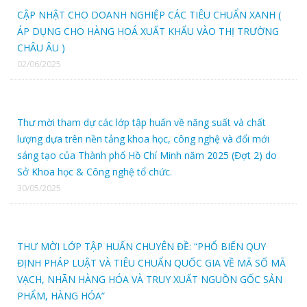
CẬP NHẬT CHO DOANH NGHIỆP CÁC TIÊU CHUẨN XANH (
CTY CP XÂY DỰNG KIẾN TRỨC LÁ ĐỎ
ÁP DỤNG CHO HÀNG HOÁ XUẤT KHẨU VÀO THỊ TRƯỜNG
CHÂU ÂU )
Hãng hàng không Asiana Airlines
02/06/2025
CÔNG TY TNHH TAINAN ENTERPRISE VIỆT NAM
Thư mời tham dự các lớp tập huấn về năng suất và chất
CTY CP QUỐC TẾ PHONG PHÚ
lượng dựa trên nền tảng khoa học, công nghệ và đổi mới
sáng tạo của Thành phố Hồ Chí Minh năm 2025 (Đợt 2) do
Sở Khoa học & Công nghệ tổ chức.
CTY TNHH THỜI TRANG QUỐC TẾ TRƯỜNG PHÁT
30/05/2025
CÔNG TY CỔ PHẦN VIỆT THẮNG - CTCP
THƯ MỜI LỚP TẬP HUẤN CHUYÊN ĐỀ: “PHỔ BIẾN QUY
Công ty TNHH Emily Q Việt Nam
ĐỊNH PHÁP LUẬT VÀ TIÊU CHUẨN QUỐC GIA VỀ MÃ SỐ MÃ
VẠCH, NHÃN HÀNG HÓA VÀ TRUY XUẤT NGUỒN GỐC SẢN
CÔNG TY TNHH DỆT MAY DAVONNE
PHẨM, HÀNG HÓA”