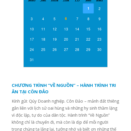
1
2
6
3
4
5
7
8
9
10
11
12
13
14
15
16
17
18
19
20
21
22
23
24
25
26
27
28
29
30
31
CHƯƠNG TRÌNH “VỀ NGUỒN” – HÀNH TRÌNH TRI
ÂN TẠI CÔN ĐẢO
Kính gửi: Qúy Doanh nghiệp. Côn Đảo – mảnh đất thiêng
gắn liền với lịch sử oai hùng và những hy sinh thầm lặng
vì độc lập, tự do của dân tộc. Hành trình “Về Nguồn”
không chỉ là chuyến đi, mà còn là dịp để mỗi người
trong chúng ta lắng lại, tưởng nhớ và biết ơn những thế