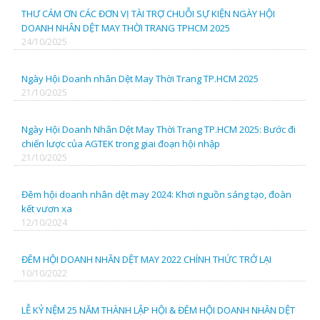
THƯ CÁM ƠN CÁC ĐƠN VỊ TÀI TRỢ CHUỖI SỰ KIỆN NGÀY HỘI
DOANH NHÂN DỆT MAY THỜI TRANG TPHCM 2025
CTY TNHH SX TM SONG KING
24/10/2025
CÔNG TY TNHH SX TM DV QUẾ HƯƠNG
Ngày Hội Doanh nhân Dệt May Thời Trang TP.HCM 2025
21/10/2025
CÔNG TY TNHH MTV TEX VIỆT NAM
Ngày Hội Doanh Nhân Dệt May Thời Trang TP.HCM 2025: Bước đi
chiến lược của AGTEK trong giai đoạn hội nhập
CTY TNHH MTV KHẢI TRÌNH
21/10/2025
CÔNG TY TNHH MAY GIA NGHI
Đêm hội doanh nhân dệt may 2024: Khơi nguồn sáng tạo, đoàn
kết vươn xa
12/10/2024
CÔNG TY TNHH COECO
ĐÊM HỘI DOANH NHÂN DỆT MAY 2022 CHÍNH THỨC TRỞ LẠI
CTY CP THUỶ LÂM NGÂN
10/10/2022
CTY TNHH TM DV TVTECH
LỄ KỶ NỆM 25 NĂM THÀNH LẬP HỘI & ĐÊM HỘI DOANH NHÂN DỆT