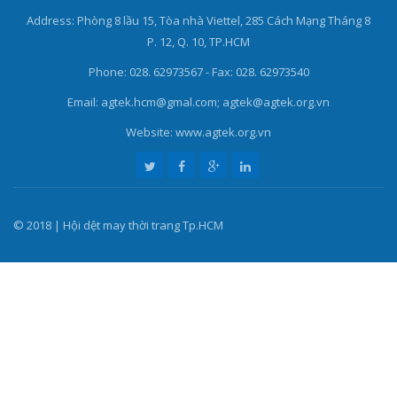
Address: Phòng 8 lầu 15, Tòa nhà Viettel, 285 Cách Mạng Tháng 8
P. 12, Q. 10, TP.HCM
Phone: 028. 62973567 - Fax: 028. 62973540
Email: agtek.hcm@gmal.com; agtek@agtek.org.vn
Website: www.agtek.org.vn
© 2018 | Hội dệt may thời trang Tp.HCM