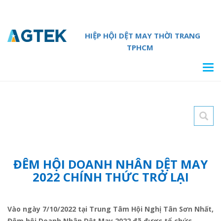
HIỆP HỘI DỆT MAY THỜI TRANG
TPHCM
Tog
navi
ĐÊM HỘI DOANH NHÂN DỆT MAY
2022 CHÍNH THỨC TRỞ LẠI
Vào ngày 7/10/2022 tại Trung Tâm Hội Nghị Tân Sơn Nhất,
Đêm hội Doanh Nhân Dệt May 2022 đã được tổ chức