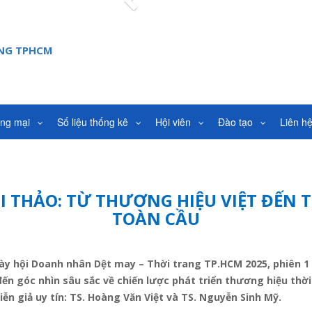
Previous
ANG TPHCM
ơng mại
Số liệu thống kê
Hội viên
Đào tạo
Liên h
ỘI THẢO: TỪ THƯƠNG HIỆU VIỆT ĐẾN 
TOÀN CẦU
y hội Doanh nhân Dệt may – Thời trang TP.HCM 2025, phiên 1 
n góc nhìn sâu sắc về chiến lược phát triển thương hiệu thời
iễn giả uy tín: TS. Hoàng Văn Việt và TS. Nguyễn Sinh Mỹ.