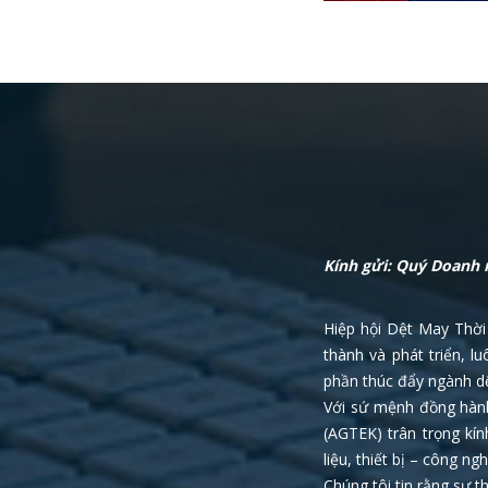
Kính gửi: Quý Doanh 
Hiệp hội Dệt May Thời
thành và phát triển, 
phần thúc đẩy ngành dệ
Với sứ mệnh đồng hành
(AGTEK) trân trọng kí
liệu, thiết bị – công 
Chúng tôi tin rằng sự