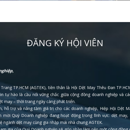
ĐĂNG KÝ HỘI VIÊN
nghiệp,
 Trang TP.HCM (AGTEK), tiền thân là Hội Dệt May Thêu Đan TP.HC
luôn tự hào là cầu nối vững chắc giữa cộng đồng doanh nghiệp và cá
t may – thời trang ngày càng phát triển.
, hỗ trợ và nâng tầm giá trị cho các doanh nghiệp, Hiệp Hội Dệt 
nh mời Quý Doanh nghiệp đang hoạt động trong lĩnh vực: dệt may, 
nghệ ngành dệt may cùng gia nhập mái nhà chung AGTEK.
 tham gia của Quý Doanh nghiệp sẽ góp phần làm nên một cộng đồng 