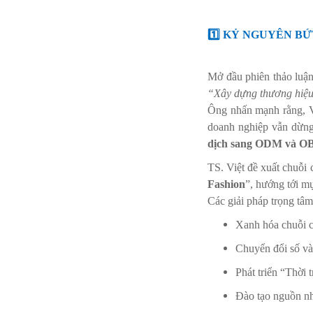
1️⃣ KỶ NGUYÊN BỨ
Mở đầu phiên thảo luậ
“Xây dựng thương hiệu 
Ông nhấn mạnh rằng, Vi
doanh nghiệp vẫn dừn
dịch sang ODM và 
TS. Việt đề xuất chuỗi 
Fashion
”, hướng tới m
Các giải pháp trọng tâ
Xanh hóa chuỗi c
Chuyển đổi số và 
Phát triển “Thời 
Đào tạo nguồn nh