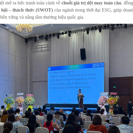
iệt mở ra bức tranh toàn cảnh về
chuỗi giá trị dệt may toàn cầu
, đồng
 hội – thách thức (SWOT)
của ngành trong thời đại ESG, giúp doan
n bền vững và nâng tầm thương hiệu quốc gia.