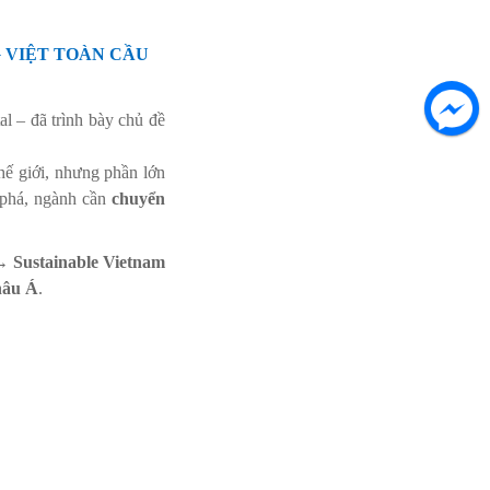
G VIỆT TOÀN CẦU
al – đã trình bày chủ đề
hế giới, nhưng phần lớn
t phá, ngành cần
chuyển
 Sustainable Vietnam
hâu Á
.