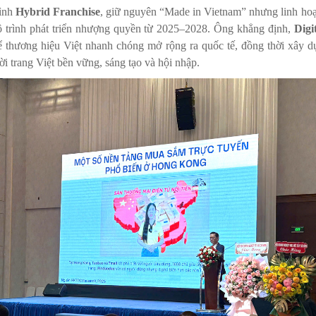
hình
Hybrid Franchise
, giữ nguyên “Made in Vietnam” nhưng linh hoạt
lộ trình phát triển nhượng quyền từ 2025–2028. Ông khẳng định,
Digi
 thương hiệu Việt nhanh chóng mở rộng ra quốc tế, đồng thời xây d
hời trang Việt bền vững, sáng tạo và hội nhập.