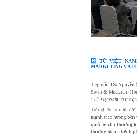
2️⃣ TỪ VIỆT NA
MARKETING VÀ F
Tiếp nối,
TS. Nguyễn 
Swan & Maclaren (Hong
“Từ Việt Nam ra thế gi
Từ nghiên cứu thị trư
mạnh
theo hướng
bền 
quốc tế cho thương h
thương hiệu – kênh p