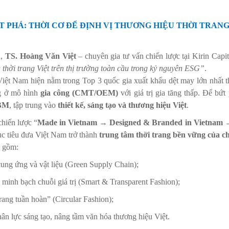
T PHÁ: THỜI CƠ ĐỂ ĐỊNH VỊ THƯƠNG HIỆU THỜI TRAN
n,
TS. Hoàng Văn Việt
– chuyên gia tư vấn chiến lược tại Kirin Capit
thời trang Việt trên thị trường toàn cầu trong kỷ nguyên ESG”
.
ệt Nam hiện nằm trong Top 3 quốc gia xuất khẩu dệt may lớn nhất t
g ở mô hình
gia công (CMT/OEM)
với giá trị gia tăng thấp. Để bứ
OBM
, tập trung vào
thiết kế, sáng tạo và thương hiệu Việt
.
chiến lược “
Made in Vietnam → Designed & Branded in Vietnam →
ục tiêu đưa Việt Nam trở thành
trung tâm thời trang bền vững của c
m gồm:
ung ứng và vật liệu (Green Supply Chain);
minh bạch chuỗi giá trị (Smart & Transparent Fashion);
trang tuần hoàn” (Circular Fashion);
ân lực sáng tạo, nâng tầm văn hóa thương hiệu Việt.