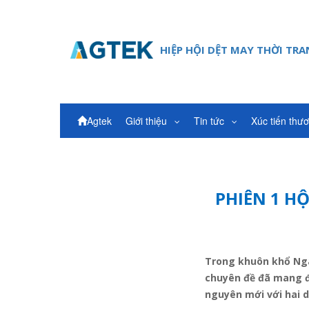
HIỆP HỘI DỆT MAY THỜI TR
Agtek
Giới thiệu
Tin tức
Xúc tiến thư
PHIÊN 1 H
Trong khuôn khổ Ngà
chuyên đề đã mang đế
nguyên mới với hai d