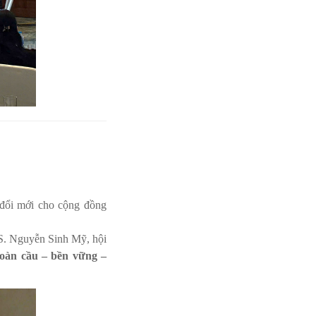
 đổi mới cho cộng đồng
TS. Nguyễn Sinh Mỹ, hội
toàn cầu – bền vững –