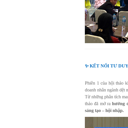
✨ KẾT NỐI TƯ DUY
Phiên 1 của hội thảo 
doanh nhân ngành dệt 
Từ những phân tích man
thảo đã mở ra
hướng đ
sáng tạo – hội nhập.