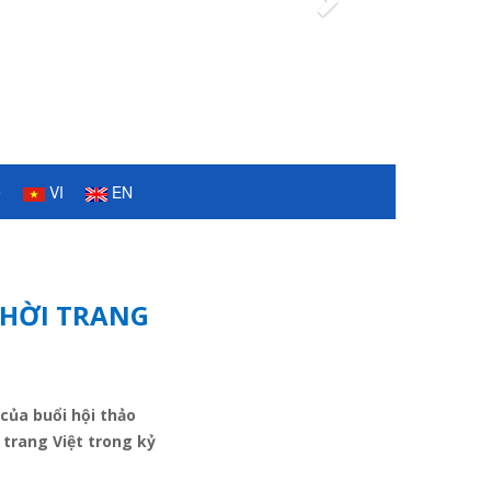
Next
ệ
VI
EN
THỜI TRANG
của buổi hội thảo
 trang Việt trong kỷ