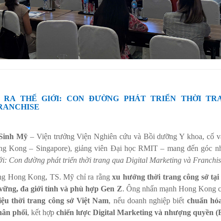
M RA THẾ GIỚI: CON ĐƯỜNG PHÁT TRIỂN THỜI TR
RANCHISE
Sinh Mỹ
– Viện trưởng Viện Nghiên cứu và Bồi dưỡng Y khoa, cố v
 Kong – Singapore), giảng viên Đại học RMIT – mang đến góc nhì
ới: Con đường phát triển thời trang qua Digital Marketing và Franchi
ờng Hong Kong, TS. Mỹ chỉ ra rằng
xu hướng thời trang công sở tạ
vững, đa giới tính và phù hợp Gen Z
. Ông nhấn mạnh Hong Kong có
iệu thời trang công sở Việt Nam
, nếu doanh nghiệp biết
chuẩn hó
hân phối
, kết hợp
chiến lược Digital Marketing và nhượng quyền (