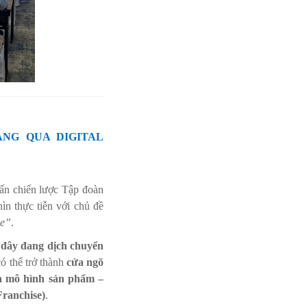
ANG QUA DIGITAL
ấn chiến lược Tập đoàn
n thực tiễn với chủ đề
se”
.
i đây đang dịch chuyển
 thể trở thành
cửa ngõ
a mô hình sản phẩm –
Franchise)
.