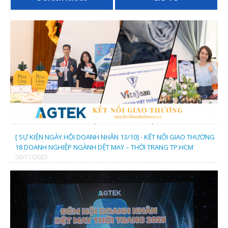
[ SỰ KIỆN NGÀY HỘI DOANH NHÂN 13/10] - KẾT NỐI GIAO THƯƠNG
18 DOANH NGHIỆP NGÀNH DỆT MAY – THỜI TRANG TP.HCM
06/11/2025