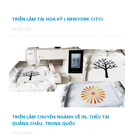
TRIỄN LÃM TẠI HOA KỲ ( NEWYORK CITY)
CÔNG TY CP MAY VŨNG TÀU
25/03/2025
CTY TNHH SX TM SONG KING
CÔNG TY TNHH SX TM DV QUẾ HƯƠNG
TRIỂN LÃM CHUYÊN NGÀNH VỀ IN, THÊU TẠI
QUẢNG CHÂU, TRUNG QUỐC
25/03/2025