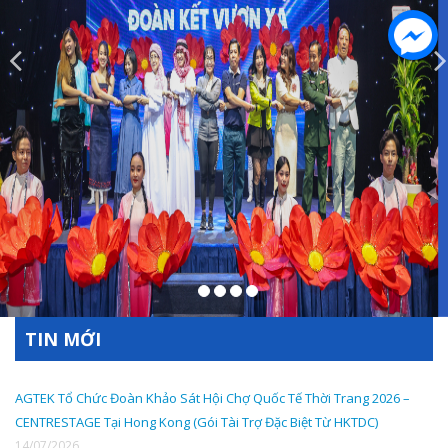
TIN MỚI
AGTEK Tổ Chức Đoàn Khảo Sát Hội Chợ Quốc Tế Thời Trang 2026 –
CENTRESTAGE Tại Hong Kong (Gói Tài Trợ Đặc Biệt Từ HKTDC)
14/07/2026