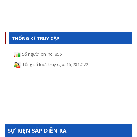
THỐNG KÊ TRUY CẬP
Số người online:
855
CTY TNHH SX TM VÀ ĐẦU TƯ THÀNH CÔNG
Tổng số lượt truy cập:
15,281,272
SỰ KIỆN SẮP DIỄN RA