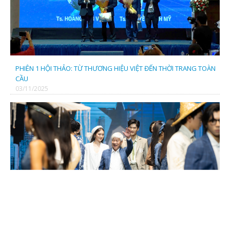
CÔNG TY CP TRIỀU VĨ
PHIÊN 1 HỘI THẢO: TỪ THƯƠNG HIỆU VIỆT ĐẾN THỜI TRANG TOÀN
CẦU
03/11/2025
CÔNG TY CP GIẢI PHÁP THỜI TRANG BỀN VỮNG (TBOND)