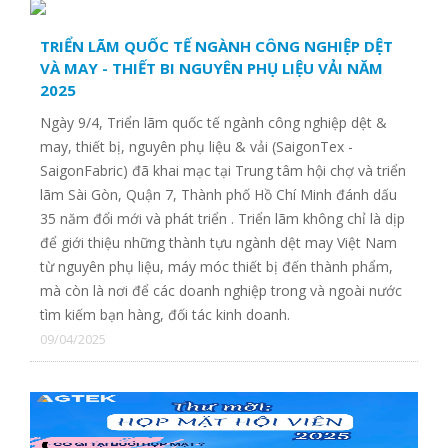
TRIỂN LÃM QUỐC TẾ NGÀNH CÔNG NGHIỆP DỆT
VÀ MAY - THIẾT BI NGUYÊN PHỤ LIỆU VẢI NĂM
2025
Công ty TNHH Emily Q Việt Nam
Ngày 9/4, Triển lãm quốc tế ngành công nghiệp dệt &
may, thiết bị, nguyên phụ liệu & vải (SaigonTex -
CÔNG TY TNHH DỆT MAY DAVONNE
SaigonFabric) đã khai mạc tại Trung tâm hội chợ và triển
lãm Sài Gòn, Quận 7, Thành phố Hồ Chí Minh đánh dấu
35 năm đổi mới và phát triển . Triển lãm không chỉ là dịp
CÔNG TY TNHH VẢI SỢI VIỆT HƯNG
để giới thiệu những thành tựu ngành dệt may Việt Nam
từ nguyên phụ liệu, máy móc thiết bị đến thành phẩm,
mà còn là nơi để các doanh nghiệp trong và ngoài nước
CTY TNHH MAY MẶC HÙNG TẤN PHÁT
tìm kiếm bạn hàng, đối tác kinh doanh.
09/04/2025
CTY TNHH TM DV MAY CN THIỆN CHÍ