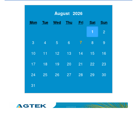
Previous Month
Next Month
August
2026
Mon
Tue
Wed
Thu
Fri
Sat
Sun
1
2
7
3
4
5
6
8
9
10
11
12
13
14
15
16
17
18
19
20
21
22
23
24
25
26
27
28
29
30
31
NGÂN HÀNG TMCP ĐẦU TƯ & PHÁT TRIỂN VIỆT NAM CN
BÌNH HƯNG