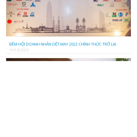
CÔNG TY CỔ PHẦN FADATECH
CÔNG TY TNHH SX TM THIÊN THANH BÌNH
ĐÊM HỘI DOANH NHÂN DỆT MAY 2022 CHÍNH THỨC TRỞ LẠI
10/10/2022