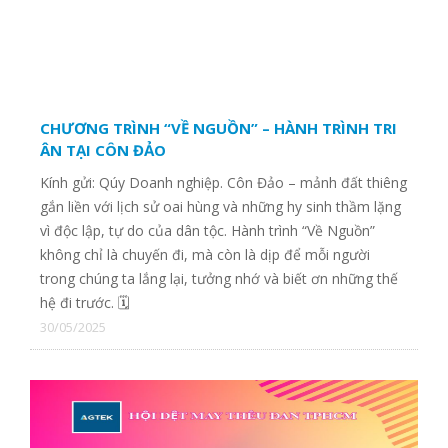
CTY TNHH TM THÊU VI TÍNH QUỲNH NHƯ
CTY TNHH GIAO NHẬN QUỐC TẾ G.S.A
CHƯƠNG TRÌNH “VỀ NGUỒN” – HÀNH TRÌNH TRI
ÂN TẠI CÔN ĐẢO
CTY CP XÂY DỰNG KIẾN TRỨC LÁ ĐỎ
Kính gửi: Qúy Doanh nghiệp. Côn Đảo – mảnh đất thiêng
gắn liền với lịch sử oai hùng và những hy sinh thầm lặng
vì độc lập, tự do của dân tộc. Hành trình “Về Nguồn”
Hãng hàng không Asiana Airlines
không chỉ là chuyến đi, mà còn là dịp để mỗi người
trong chúng ta lắng lại, tưởng nhớ và biết ơn những thế
hệ đi trước. 🗓
CÔNG TY TNHH TAINAN ENTERPRISE VIỆT NAM
30/05/2025
CTY CP QUỐC TẾ PHONG PHÚ