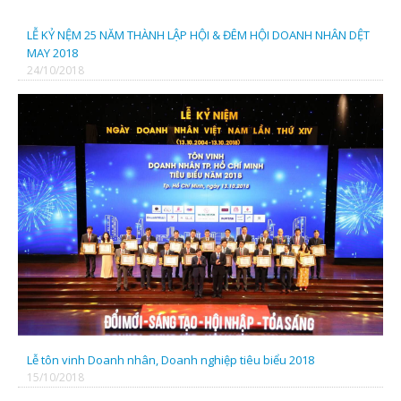
LỄ KỶ NỆM 25 NĂM THÀNH LẬP HỘI & ĐÊM HỘI DOANH NHÂN DỆT
MAY 2018
24/10/2018
Lễ tôn vinh Doanh nhân, Doanh nghiệp tiêu biểu 2018
15/10/2018
CÔNG TY CỔ PHẦN ĐẦU TƯ ĐIỆN XANH