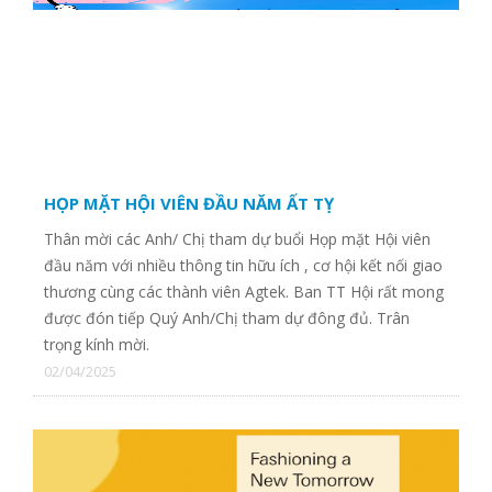
CTY TNHH MAY CHÍ ĐẠT
CTY TNHH QUỐC TẾ SMART ELEGANT VIỆT NAM
HỌP MẶT HỘI VIÊN ĐẦU NĂM ẤT TỴ
CTY TNHH TRUYỀN THÔNG & GD THỜI TRANG STYLE
Thân mời các Anh/ Chị tham dự buổi Họp mặt Hội viên
REPUBLIK
đầu năm với nhiều thông tin hữu ích , cơ hội kết nối giao
thương cùng các thành viên Agtek. Ban TT Hội rất mong
được đón tiếp Quý Anh/Chị tham dự đông đủ. Trân
CTY CP ĐẦU TƯ XÂY DỰNG NĂNG LƯỢNG PHÚ MỸ
trọng kính mời.
02/04/2025