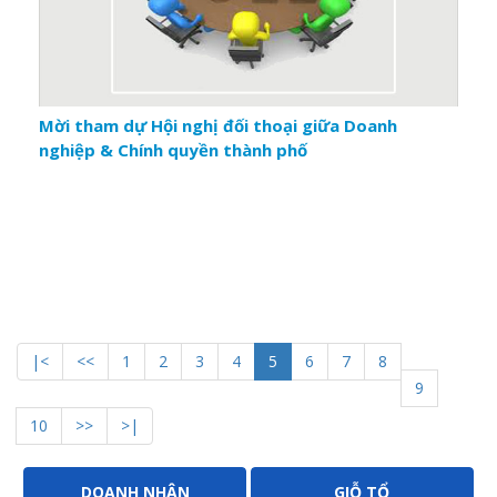
Mời tham dự Hội nghị đối thoại giữa Doanh
nghiệp & Chính quyền thành phố
|<
<<
1
2
3
4
5
6
7
8
9
10
>>
>|
DOANH NHÂN
GIỖ TỔ