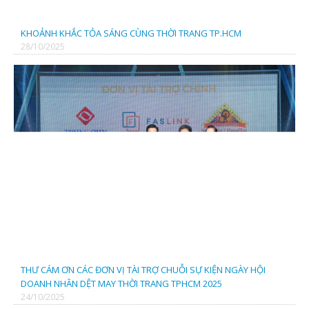
TRUNG TÂM KỸ THUẬT ĐO LƯỜNG CHẤT LƯỢNG 3
KHOẢNH KHẮC TỎA SÁNG CÙNG THỜI TRANG TP.HCM
28/10/2025
Cty TNHH Dệt May Quốc Tế Mavana
THƯ CÁM ƠN CÁC ĐƠN VỊ TÀI TRỢ CHUỖI SỰ KIỆN NGÀY HỘI
DOANH NHÂN DỆT MAY THỜI TRANG TPHCM 2025
CÔNG TY TNHH HIẾU HẢO
24/10/2025