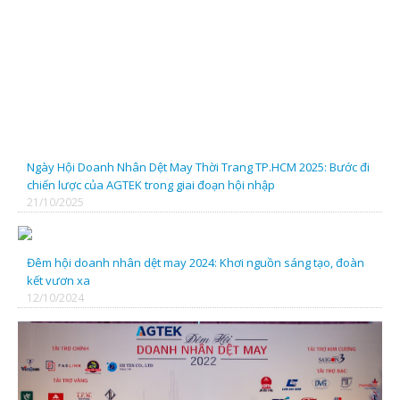
CTY TNHH SX TM DỆT DNP
CTY CP ĐẦU TƯ & CÔNG NGHỆ FIMEX VIỆT NAM
Ngày Hội Doanh Nhân Dệt May Thời Trang TP.HCM 2025: Bước đi
chiến lược của AGTEK trong giai đoạn hội nhập
21/10/2025
CÔNG TY TNHH SX - TM - XNK SONG THUỶ H.K
Đêm hội doanh nhân dệt may 2024: Khơi nguồn sáng tạo, đoàn
kết vươn xa
Cty TNHH Phúc Trường Hải
12/10/2024
CÔNG TY CỔ PHẦN VÀ ĐẦU TƯ PHÁT TRIỂN NAM SƠN