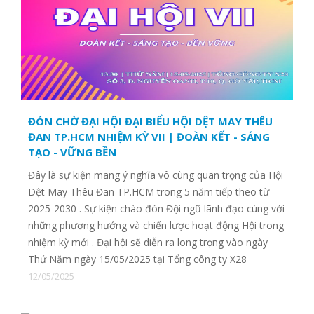
CTY TNHH THỜI TRANG QUỐC TẾ TRƯỜNG PHÁT
CÔNG TY CỔ PHẦN VIỆT THẮNG - CTCP
ĐÓN CHỜ ĐẠI HỘI ĐẠI BIỂU HỘI DỆT MAY THÊU
ĐAN TP.HCM NHIỆM KỲ VII | ĐOÀN KẾT - SÁNG
TẠO - VỮNG BỀN
Đây là sự kiện mang ý nghĩa vô cùng quan trọng của Hội
Dệt May Thêu Đan TP.HCM trong 5 năm tiếp theo từ
2025-2030 . Sự kiện chào đón Đội ngũ lãnh đạo cùng với
những phương hướng và chiến lược hoạt động Hội trong
nhiệm kỳ mới . Đại hội sẽ diễn ra long trọng vào ngày
Thứ Năm ngày 15/05/2025 tại Tổng công ty X28
12/05/2025