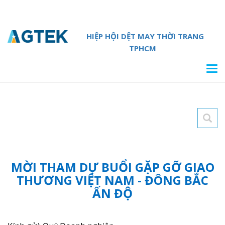
HIỆP HỘI DỆT MAY THỜI TRANG
TPHCM
Tog
navi
MỜI THAM DỰ BUỔI GẶP GỠ GIAO
THƯƠNG VIỆT NAM - ĐÔNG BẮC
ẤN ĐỘ