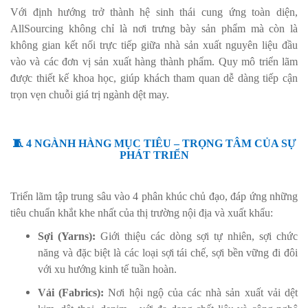
Với định hướng trở thành hệ sinh thái cung ứng toàn diện,
AllSourcing không chỉ là nơi trưng bày sản phẩm mà còn là
không gian kết nối trực tiếp giữa nhà sản xuất nguyên liệu đầu
vào và các đơn vị sản xuất hàng thành phẩm. Quy mô triển lãm
được thiết kế khoa học, giúp khách tham quan dễ dàng tiếp cận
trọn vẹn chuỗi giá trị ngành dệt may.
🧵 4 NGÀNH HÀNG MỤC TIÊU – TRỌNG TÂM CỦA SỰ
PHÁT TRIỂN
Triển lãm tập trung sâu vào 4 phân khúc chủ đạo, đáp ứng những
tiêu chuẩn khắt khe nhất của thị trường nội địa và xuất khẩu:
Sợi (Yarns):
Giới thiệu các dòng sợi tự nhiên, sợi chức
năng và đặc biệt là các loại sợi tái chế, sợi bền vững đi đôi
với xu hướng kinh tế tuần hoàn.
Vải (Fabrics):
Nơi hội ngộ của các nhà sản xuất vải dệt