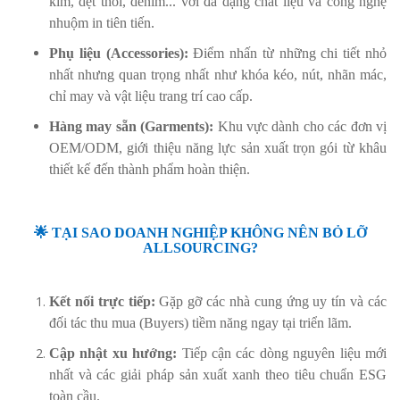
kim, dệt thoi, denim... với đa dạng chất liệu và công nghệ
nhuộm in tiên tiến.
Phụ liệu (Accessories):
Điểm nhấn từ những chi tiết nhỏ
nhất nhưng quan trọng nhất như khóa kéo, nút, nhãn mác,
chỉ may và vật liệu trang trí cao cấp.
Hàng may sẵn (Garments):
Khu vực dành cho các đơn vị
OEM/ODM, giới thiệu năng lực sản xuất trọn gói từ khâu
thiết kế đến thành phẩm hoàn thiện.
🌟 TẠI SAO DOANH NGHIỆP KHÔNG NÊN BỎ LỠ
ALLSOURCING?
Kết nối trực tiếp:
Gặp gỡ các nhà cung ứng uy tín và các
đối tác thu mua (Buyers) tiềm năng ngay tại triển lãm.
Cập nhật xu hướng:
Tiếp cận các dòng nguyên liệu mới
nhất và các giải pháp sản xuất xanh theo tiêu chuẩn ESG
toàn cầu.