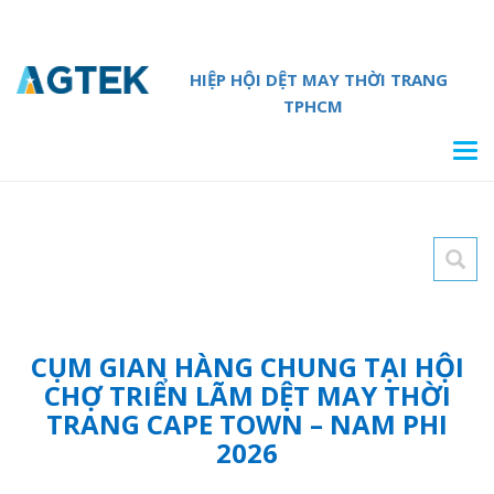
HIỆP HỘI DỆT MAY THỜI TRANG
TPHCM
Tog
navi
CỤM GIAN HÀNG CHUNG TẠI HỘI
CHỢ TRIỂN LÃM DỆT MAY THỜI
TRANG CAPE TOWN – NAM PHI
2026