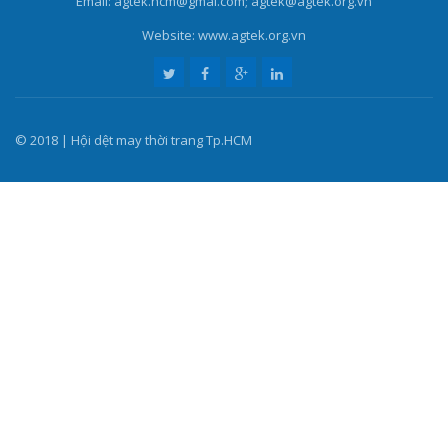
Email: agtek.hcm@gmal.com; agtek@agtek.org.vn
Website: www.agtek.org.vn
© 2018 | Hội dệt may thời trang Tp.HCM