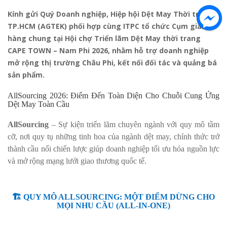
Kính gửi Quý Doanh nghiệp, Hiệp hội Dệt May Thời trang
TP.HCM (AGTEK) phối hợp cùng ITPC tổ chức Cụm gian
hàng chung tại Hội chợ Triển lãm Dệt May thời trang
CAPE TOWN – Nam Phi 2026, nhằm hỗ trợ doanh nghiệp
mở rộng thị trường Châu Phi, kết nối đối tác và quảng bá
sản phẩm.
AllSourcing 2026: Điểm Đến Toàn Diện Cho Chuỗi Cung Ứng
Dệt May Toàn Cầu
AllSourcing
– Sự kiện triển lãm chuyên ngành với quy mô tầm
cỡ, nơi quy tụ những tinh hoa của ngành dệt may, chính thức trở
thành cầu nối chiến lược giúp doanh nghiệp tối ưu hóa nguồn lực
và mở rộng mạng lưới giao thương quốc tế.
🏗️ QUY MÔ ALLSOURCING: MỘT ĐIỂM DỪNG CHO
MỌI NHU CẦU (ALL-IN-ONE)