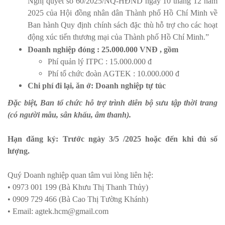
Nghị quyết số 60/2025/NQ-HĐND ngày 10 tháng 12 năm
2025 của Hội đồng nhân dân Thành phố Hồ Chí Minh về
Ban hành Quy định chính sách đặc thù hỗ trợ cho các hoạt
động xúc tiến thương mại của Thành phố Hồ Chí Minh.”
Doanh nghiệp đóng : 25.000.000 VNĐ
, gồm
Phí quản lý ITPC : 15.000.000 đ
Phí tổ chức đoàn AGTEK : 10.000.000 đ
Chi phí đi lại, ăn ở: Doanh nghiệp tự túc
Đặc biệt, Ban tổ chức hỗ trợ trình diễn bộ sưu tập thời trang
(có người mẫu, sân khấu, âm thanh).
Hạn đăng ký: Trước ngày 3/5 /2025 hoặc đến khi đủ số
lượng.
Quý Doanh nghiệp quan tâm vui lòng liên hệ:
• 0973 001 199 (Bà Khưu Thị Thanh Thủy)
• 0909 729 466 (Bà Cao Thị Tường Khánh)
• Email: agtek.hcm@gmail.com