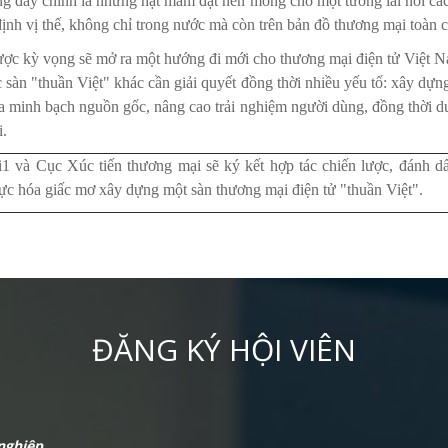
ng đây chính là những hạt mầm đặt nền móng cho một tương lai nơi các
ịnh vị thế, không chỉ trong nước mà còn trên bản đồ thương mại toàn c
ược kỳ vọng sẽ mở ra một hướng đi mới cho thương mại điện tử Việt N
sàn "thuần Việt" khác cần giải quyết đồng thời nhiều yếu tố: xây dựng
 minh bạch nguồn gốc, nâng cao trải nghiệm người dùng, đồng thời duy 
i.
1 và Cục Xúc tiến thương mại sẽ ký kết hợp tác chiến lược, đánh d
hực hóa giấc mơ xây dựng một sàn thương mại điện tử "thuần Việt".
ĐĂNG KÝ HỘI VIÊN
nghiệp,