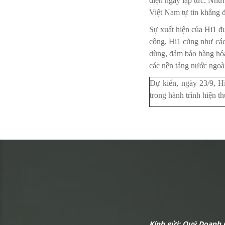
diện ngay lập tức. Như
Việt Nam tự tin khẳng đ
Sự xuất hiện của Hi1 đ
công, Hi1 cũng như các 
dùng, đảm bảo hàng hóa
các nền tảng nước ngoà
Dự kiến, ngày 23/9, Hi
trong hành trình hiện t
Kính gửi: Quý Doanh 