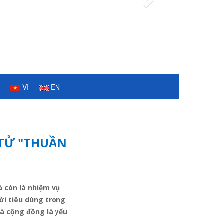
Next
ệ
VI
EN
 TỬ "THUẦN
 còn là nhiệm vụ
ời tiêu dùng trong
à cộng đồng là yếu