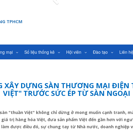
Previous
ANG TPHCM
ơng mại
Số liệu thống kê
Hội viên
Đào tạo
Liên h
 XÂY DỰNG SÀN THƯƠNG MẠI ĐIỆN
VIỆT" TRƯỚC SỨC ÉP TỪ SÀN NGOẠI
sàn "thuần Việt" không chỉ dừng ở mong muốn cạnh tranh, mà
giá trị hàng hóa Việt, đưa sản phẩm Việt đến gần hơn với ngư
ể làm được điều đó, sự chung tay từ Nhà nước, doanh nghiệp v