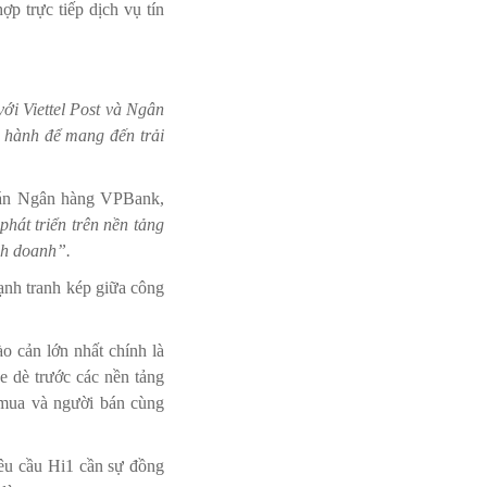
p trực tiếp dịch vụ tín
ới Viettel Post và Ngân
 hành để mang đến trải
oán Ngân hàng VPBank,
hát triển trên nền tảng
nh doanh”.
ạnh tranh kép giữa công
o cản lớn nhất chính là
e dè trước các nền tảng
i mua và người bán cùng
yêu cầu Hi1 cần sự đồng