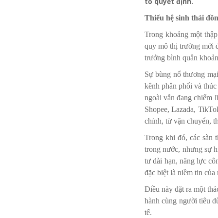
tố quyết định.
Thiếu hệ sinh thái đồ
Trong khoảng một thập 
quy mô thị trường mới 
trưởng bình quân khoả
Sự bùng nổ thương mại 
kênh phân phối và thúc 
ngoài vẫn đang chiếm l
Shopee, Lazada, TikTok
chỉnh, từ vận chuyển, t
Trong khi đó, các sàn 
trong nước, nhưng sự hi
tư dài hạn, năng lực cô
đặc biệt là niềm tin củ
Điều này đặt ra một thá
hành cùng người tiêu d
tế.