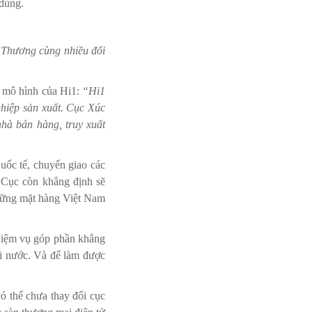
 dùng.
 Thương cùng nhiều đối
o mô hình của Hi1:
“Hi1
ghiệp sản xuất. Cục Xúc
nhà bán hàng, truy xuất
uốc tế, chuyển giao các
, Cục còn khẳng định sẽ
những mặt hàng Việt Nam
hiệm vụ góp phần khẳng
ài nước. Và để làm được
ó thể chưa thay đổi cục