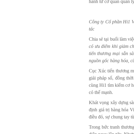
hành từ cơ quan quản l
Công ty Cổ phần Hi1 V
tác
Chia sẻ tại buổi làm v
có ưu điểm khi giảm ch
tiến thương mại sẵn sà
nguồn gốc hàng hóa, cũ
Cục Xúc tiến thương mạ
giải pháp số, đồng thờ
cùng Hi1 tìm kiếm cơ h
có thế mạnh.
Khát vọng xây dựng sà
định giá trị hàng hóa 
điều đó, sự chung tay t
Trong bức tranh thương