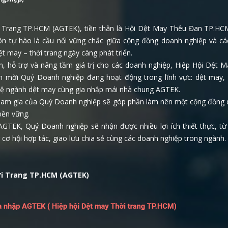
 Trang TP.HCM (AGTEK), tiền thân là Hội Dệt May Thêu Đan TP.HC
luôn tự hào là cầu nối vững chắc giữa cộng đồng doanh nghiệp và cá
t may – thời trang ngày càng phát triển.
, hỗ trợ và nâng tầm giá trị cho các doanh nghiệp, Hiệp Hội Dệt 
nh mời Quý Doanh nghiệp đang hoạt động trong lĩnh vực: dệt may, 
nghệ ngành dệt may cùng gia nhập mái nhà chung AGTEK.
 tham gia của Quý Doanh nghiệp sẽ góp phần làm nên một cộng đồng 
bền vững.
 AGTEK, Quý Doanh nghiệp sẽ nhận được nhiều lợi ích thiết thực, từ
cơ hội hợp tác, giao lưu chia sẻ cùng các doanh nghiệp trong ngành.
ời Trang TP.HCM (AGTEK)