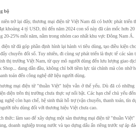
ng bộ
niên trở lại đây, thương mại điện tử Việt Nam đã có bước phát triển 
đạt khoảng 4 tỷ USD, thì đến năm 2024 con số này đã cán mốc hơn 20 
ng 20-25% mỗi năm, nằm trong nhóm cao nhất khu vực Đông Nam Á.
điện tử đã góp phần định hình lại hành vi tiêu dùng, tạo điều kiện c
đẩy chuyển đổi số. Tuy nhiên, đi cùng sự phát triển là thực tế các sàn
ĩnh thị trường Việt Nam, từ quy mô người dùng đến lưu lượng giao dịc
 Shop... đang dẫn đầu, không chỉ bởi tiềm lực tài chính mà còn nhờ hệ
hanh toán đến công nghệ dữ liệu người dùng.
thương mại điện tử "thuần Việt" hiện vẫn ở thế yếu. Dù đã có những
ện diện trên thị trường chưa thực sự nổi bật. Các hạn chế chủ yếu đế
ng nghệ còn hạn chế, hệ sinh thái hỗ trợ (vận chuyển, thanh toán, tí
a người tiêu dùng đối với thương hiệu Việt chưa cao.
ch thức: làm sao để xây dựng một sàn thương mại điện tử "thuần Việt"
ùng, doanh nghiệp trong nước và tạo dựng dấu ấn riêng trước sự áp đả