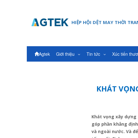
HIỆP HỘI DỆT MAY THỜI TR
Agtek
Giới thiệu
Tin tức
Xúc tiến thư
KHÁT VỌNG
Khát vọng xây dựng 
góp phần khẳng định 
và ngoài nước. Và đ