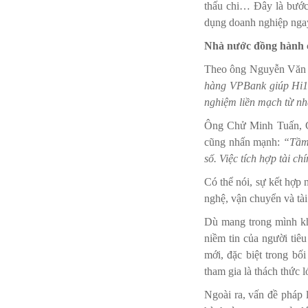
thấu chi… Đây là bước 
dụng doanh nghiệp ngay
Nhà nước đồng hành 
Theo ông Nguyễn Văn 
hàng VPBank giúp Hi1 
nghiệm liền mạch từ n
Ông Chử Minh Tuấn, G
cũng nhấn mạnh:
“Tầm 
số. Việc tích hợp tài 
Có thể nói, sự kết hợp
nghệ, vận chuyển và tài
Dù mang trong mình khá
niềm tin của người tiê
mới, đặc biệt trong bố
tham gia là thách thức l
Ngoài ra, vấn đề pháp 