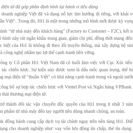
điện tử đã góp phần định hình lại hành vi tiêu dùng
u doanh nghiệp Việt đã và đang nỗ lực tìm hướng đi riêng, với khát 
ần Việt". Trong đó, Hi1 là một trong những mô hình mới được kỳ vọng 
hình “từ nhà máy đến khách hàng” (Factory to Customer – F2C), kết nố
ô hình này rút ngắn khâu trung gian, giảm chi phí, đồng thời mang đế
 biệt của Hi1 là không đi theo lối truyền thống, mà xây dựng hệ sinh 
và công nghệ nhằm tạo lợi thế cạnh tranh bền vững.
Công ty Cổ phần Hi1 Việt Nam đã có buổi làm việc với Cục Xúc tiế
tác chiến lược. Sự kiện này được xem là dấu mốc quan trọng, thể h
g mại điện tử "thuần Việt" có khả năng cạnh tranh trong và ngoài nướ
 công bố sự hợp tác chiến lược với Viettel Post và Ngân hàng VPBank –
h thái thương mại điện tử.
 trở thành đối tác vận chuyển độc quyền của Hi1 trong ít nhất 3 n
sản phẩm từ nhà máy đến tay người tiêu dùng nhanh chóng, an toàn.
đồng hành cung cấp dịch vụ tài chính ngay trên nền tảng Hi1. Điểm 
dụng cho doanh nghiệp như: vay vốn lưu động tín chấp, thẻ tín dụn