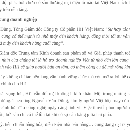
đột phá, bởi chưa có sàn thương mại điện tử nào tại Việt Nam tích hợ
 trên nền tảng.
cùng doanh nghiệp
Dũng, Tổng Giám đốc Công ty Cổ phần Hi1 Việt Nam:
“Sự hợp tác v
củng cố thế mạnh từ nhà máy đến khách hàng, đồng thời tối ưu vận
hà máy đến khách hàng cuối cùng”.
iám đốc Trung tâm Kinh doanh sản phẩm số và Giải pháp thanh t
nhìn của chúng tôi là hỗ trợ doanh nghiệp Việt từ nhỏ đến lớn cùng p
chính vào Hi1 sẽ giúp người bán an tâm, có thêm công cụ để mở rộng ki
 này không chỉ tạo nền tảng vận hành vững chắc mà còn mở ra lợi thế c
 chính cho Hi1.
t vọng lớn, Hi1 vẫn đối mặt không ít khó khăn. Một trong những rà
u dùng. Theo ông Nguyễn Văn Dũng, tâm lý người Việt hiện nay còn 
i cảnh lừa đảo công nghệ ngày càng tinh vi. Việc thuyết phục ngườ
ớn, bởi sàn chỉ có thể tồn tại khi có sự cân bằng giữa hai phía.
lý, tiêu chuẩn hàng hóa, điều kiện nhà bán hàng… cũng đang đặt ra 