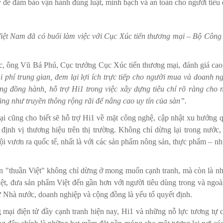
ý để đảm bảo vận hành đúng luật, minh bạch và an toàn cho người tiêu
iệt Nam đã có buổi làm việc với Cục Xúc tiến thương mại – Bộ Công
iệc, ông Vũ Bá Phú, Cục trưởng Cục Xúc tiến thương mại, đánh giá ca
i phí trung gian, đem lại lợi ích trực tiếp cho người mua và doanh n
ng đồng hành, hỗ trợ Hi1 trong việc xây dựng tiêu chí rõ ràng cho 
ng như truyền thông rộng rãi để nâng cao uy tín của sàn”.
i cũng cho biết sẽ hỗ trợ Hi1 về mặt công nghệ, cập nhật xu hướng q
i định vị thương hiệu trên thị trường. Không chỉ dừng lại trong nước
ội vươn ra quốc tế, nhất là với các sản phẩm nông sản, thực phẩm – 
n "thuần Việt" không chỉ dừng ở mong muốn cạnh tranh, mà còn là n
Việt, đưa sản phẩm Việt đến gần hơn với người tiêu dùng trong và ngo
ừ Nhà nước, doanh nghiệp và cộng đồng là yếu tố quyết định.
 mại điện tử đầy cạnh tranh hiện nay, Hi1 và những nỗ lực tương tự c